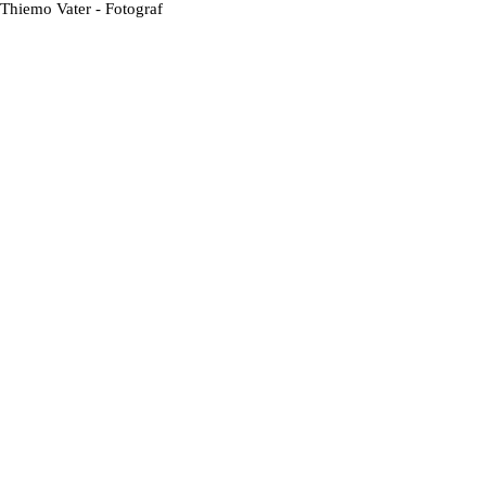
Direkt zum Seiteninhalt
Thiemo Vater - Fotograf