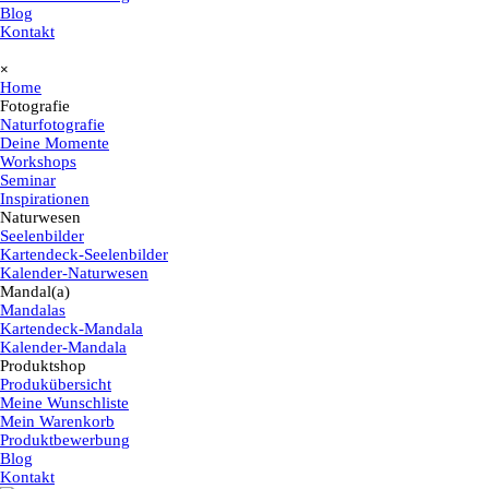
Blog
Kontakt
Menü überspringen
×
Home
Fotografie
▼
Naturfotografie
Deine Momente
Workshops
Seminar
Inspirationen
Naturwesen
▼
Seelenbilder
Kartendeck-Seelenbilder
Kalender-Naturwesen
Mandal(a)
▼
Mandalas
Kartendeck-Mandala
Kalender-Mandala
Produktshop
▼
Produkübersicht
Meine Wunschliste
Mein Warenkorb
Produktbewerbung
Blog
Kontakt