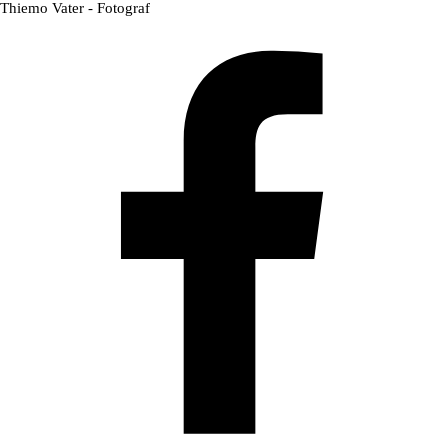
Direkt zum Seiteninhalt
Thiemo Vater - Fotograf