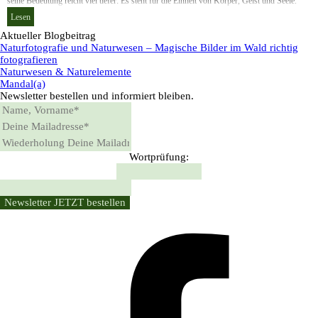
seine Bedeutung reicht viel tiefer: Es steht für die Einheit von Körper, Geist und Seele.
Lesen
Block überspringen Aktueller Blogbeitrag
Aktueller Blogbeitrag
Naturfotografie und Naturwesen – Magische Bilder im Wald richtig
fotografieren
Naturwesen & Naturelemente
Mandal(a)
Newsletter
bestellen und informiert bleiben.
Wortprüfung: