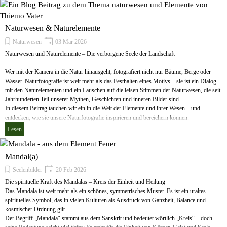
Naturwesen & Naturelemente
Naturwesen
03 Mär 2026
Naturwesen und Naturelemente – Die verborgene Seele der Landschaft
Wer mit der Kamera in die Natur hinausgeht, fotografiert nicht nur Bäume, Berge oder
Wasser. Naturfotografie ist weit mehr als das Festhalten eines Motivs – sie ist ein Dialog
mit den Naturelementen und ein Lauschen auf die leisen Stimmen der Naturwesen, die seit
Jahrhunderten Teil unserer Mythen, Geschichten und inneren Bilder sind.
In diesem Beitrag tauchen wir ein in die Welt der Elemente und ihrer Wesen – und
entdecken, wie sie unsere Naturfotografie inspirieren und bereichern können.
Lesen
Mandal(a)
Seelenbilder
20 Feb 2026
Die spirituelle Kraft des Mandalas – Kreis der Einheit und Heilung
Das Mandala ist weit mehr als ein schönes, symmetrisches Muster. Es ist ein uraltes
spirituelles Symbol, das in vielen Kulturen als Ausdruck von Ganzheit, Balance und
kosmischer Ordnung gilt.
Der Begriff „Mandala“ stammt aus dem Sanskrit und bedeutet wörtlich „Kreis“ – doch