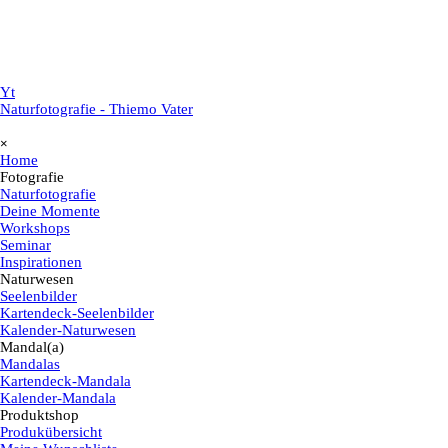
Yt
Naturfotografie - Thiemo Vater
Menü überspringen
×
Home
Fotografie
▼
Naturfotografie
Deine Momente
Workshops
Seminar
Inspirationen
Naturwesen
▼
Seelenbilder
Kartendeck-Seelenbilder
Kalender-Naturwesen
Mandal(a)
▼
Mandalas
Kartendeck-Mandala
Kalender-Mandala
Produktshop
▼
Produkübersicht