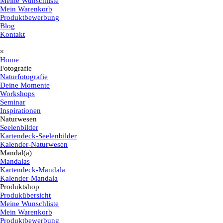
Meine Wunschliste
Mein Warenkorb
Produktbewerbung
Blog
Kontakt
Menü überspringen
×
Home
Fotografie
▼
Naturfotografie
Deine Momente
Workshops
Seminar
Inspirationen
Naturwesen
▼
Seelenbilder
Kartendeck-Seelenbilder
Kalender-Naturwesen
Mandal(a)
▼
Mandalas
Kartendeck-Mandala
Kalender-Mandala
Produktshop
▼
Produkübersicht
Meine Wunschliste
Mein Warenkorb
Produktbewerbung